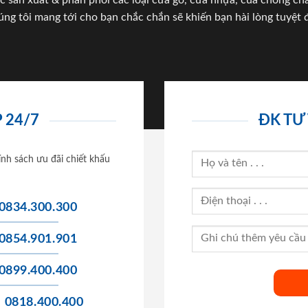
c sản xuất & phân phối các loại cửa gỗ, cửa nhựa, của chống c
úng tôi mang tới cho bạn chắc chắn sẽ khiến bạn hài lòng tuyệt đ
 24/7
ĐK TƯ
ính sách ưu đãi chiết khấu
0834.300.300
0854.901.901
0899.400.400
0818.400.400