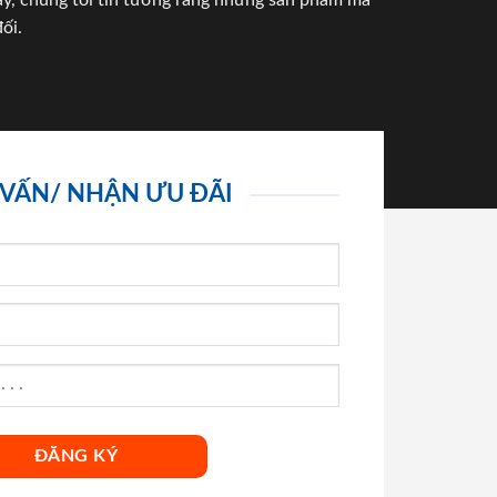
háy, chúng tôi tin tưởng rằng những sản phẩm mà
ối.
 VẤN/ NHẬN ƯU ĐÃI