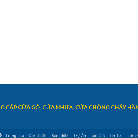
G CẤP CỬA GỖ, CỬA NHỰA, CỬA CHỐNG CHÁY HÀN
Trang chủ
Giới thiệu
Sản phẩm
Dự Án
Báo Giá
Tin Tức
Liên 