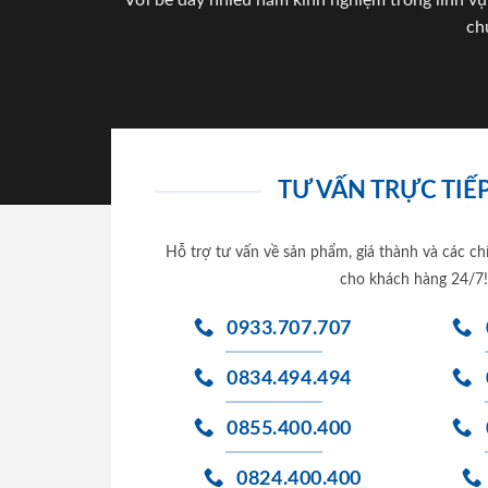
Với bề dày nhiều năm kinh nghiệm trong lĩnh vự
ch
TƯ VẤN TRỰC TIẾP
Hỗ trợ tư vấn về sản phẩm, giá thành và các ch
cho khách hàng 24/7!
0933.707.707
0834.494.494
0855.400.400
0824.400.400