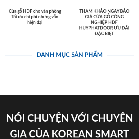
Cửa gỗ HDF cho văn phòng
THAM KHẢO NGAY BÁO
Tối ưu chi phí nhưng vẫn
GIÁ CỬA GỖ CÔNG
hiện đại
NGHIỆP HDF
HUYPHATDOOR ƯU ĐÃI
ĐẶC BIỆT
DANH MỤC SẢN PHẨM
NÓI CHUYỆN VỚI CHUYÊN
GIA CỦA KOREAN SMART