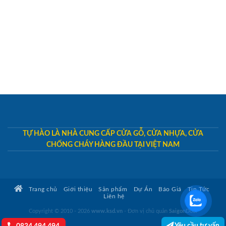
TỰ HÀO LÀ NHÀ CUNG CẤP CỬA GỖ, CỬA NHỰA, CỬA
CHỐNG CHÁY HÀNG ĐẦU TẠI VIỆT NAM
Trang chủ
Giới thiệu
Sản phẩm
Dự Án
Báo Giá
Tin Tức
Liên hệ
Copyright © 2010 - 2026
www.ksd.vn
- Đơn vị chủ quản
SaigonDoor
Yêu cầu tư vấn