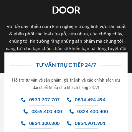
DOOR
Với bề dày nhiều năm kinh nghiệm trong lĩnh vực sản xuất
& phân phối các loại cửa gỗ, cửa nhựa, của chống cháy,
chúng tôi tin tưởng rằng những sản phẩm mà chúng tôi
mang tới cho bạn chắc chắn sẽ khiến bạn hài lòng tuyệt đối.
TƯ VẤN TRỰC TIẾP 24/7
Hỗ trợ tư vấn về sản phẩm, giá thành và các chính sách ưu
đãi chiết khấu cho khách hàng 24/7!
0933.707.707
0834.494.494
0855.400.400
0824.400.400
0834.300.300
0854.901.901