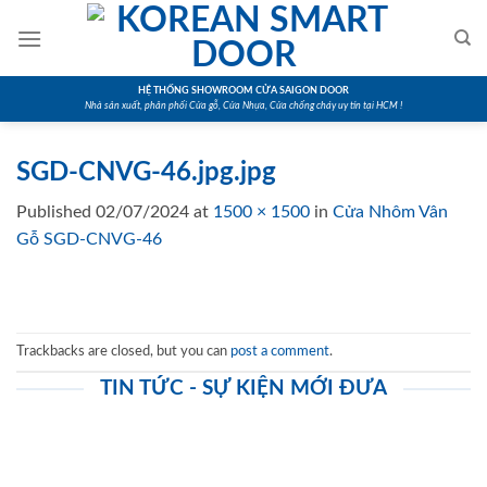
Skip
to
content
HỆ THỐNG SHOWROOM CỬA SAIGON DOOR
Nhà sản xuất, phân phối Cửa gỗ, Cửa Nhựa, Cửa chống cháy uy tín tại HCM !
SGD-CNVG-46.jpg.jpg
Published
02/07/2024
at
1500 × 1500
in
Cửa Nhôm Vân
Gỗ SGD-CNVG-46
Trackbacks are closed, but you can
post a comment
.
TIN TỨC - SỰ KIỆN MỚI ĐƯA