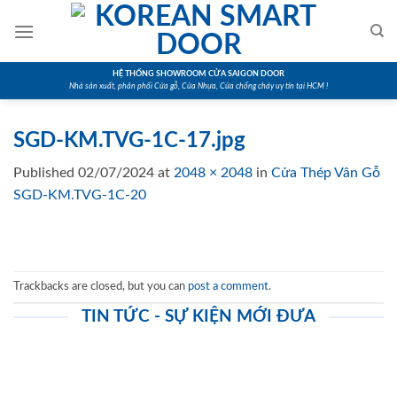
Skip
to
content
HỆ THỐNG SHOWROOM CỬA SAIGON DOOR
Nhà sản xuất, phân phối Cửa gỗ, Cửa Nhựa, Cửa chống cháy uy tín tại HCM !
SGD-KM.TVG-1C-17.jpg
Published
02/07/2024
at
2048 × 2048
in
Cửa Thép Vân Gỗ
SGD-KM.TVG-1C-20
Trackbacks are closed, but you can
post a comment
.
TIN TỨC - SỰ KIỆN MỚI ĐƯA