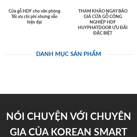
Cửa gỗ HDF cho văn phòng
THAM KHẢO NGAY BÁO
Tối ưu chi phí nhưng vẫn
GIÁ CỬA GỖ CÔNG
hiện đại
NGHIỆP HDF
HUYPHATDOOR ƯU ĐÃI
ĐẶC BIỆT
DANH MỤC SẢN PHẨM
NÓI CHUYỆN VỚI CHUYÊN
GIA CỦA KOREAN SMART