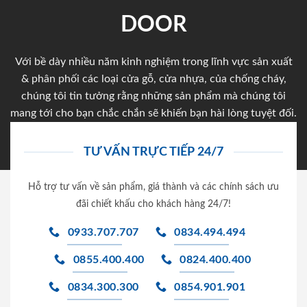
DOOR
Với bề dày nhiều năm kinh nghiệm trong lĩnh vực sản xuất
& phân phối các loại cửa gỗ, cửa nhựa, của chống cháy,
chúng tôi tin tưởng rằng những sản phẩm mà chúng tôi
mang tới cho bạn chắc chắn sẽ khiến bạn hài lòng tuyệt đối.
TƯ VẤN TRỰC TIẾP 24/7
Hỗ trợ tư vấn về sản phẩm, giá thành và các chính sách ưu
đãi chiết khấu cho khách hàng 24/7!
0933.707.707
0834.494.494
0855.400.400
0824.400.400
0834.300.300
0854.901.901