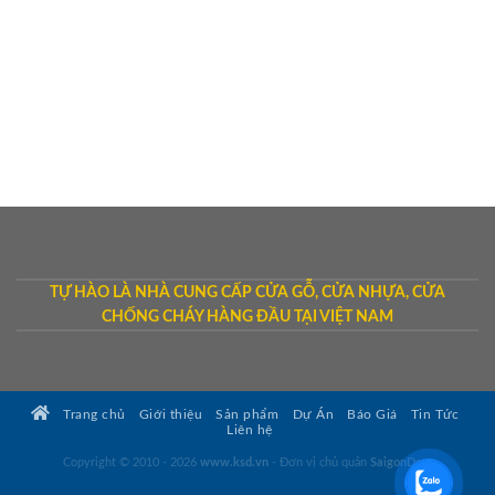
TỰ HÀO LÀ NHÀ CUNG CẤP CỬA GỖ, CỬA NHỰA, CỬA
CHỐNG CHÁY HÀNG ĐẦU TẠI VIỆT NAM
Trang chủ
Giới thiệu
Sản phẩm
Dự Án
Báo Giá
Tin Tức
Liên hệ
Copyright © 2010 - 2026
www.ksd.vn
- Đơn vị chủ quản
SaigonDoor