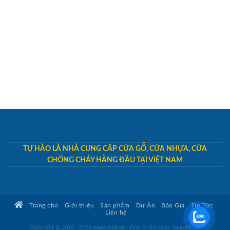
TỰ HÀO LÀ NHÀ CUNG CẤP CỬA GỖ, CỬA NHỰA, CỬA
CHỐNG CHÁY HÀNG ĐẦU TẠI VIỆT NAM
Trang chủ
Giới thiệu
Sản phẩm
Dự Án
Báo Giá
Tin Tức
Liên hệ
Copyright © 2010 - 2026
www.ksd.vn
- Đơn vị chủ quản
SaigonDoor