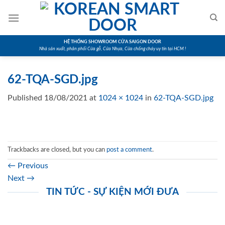
Skip
to
content
HỆ THỐNG SHOWROOM CỬA SAIGON DOOR
Nhà sản xuất, phân phối Cửa gỗ, Cửa Nhựa, Cửa chống cháy uy tín tại HCM !
62-TQA-SGD.jpg
Published
18/08/2021
at
1024 × 1024
in
62-TQA-SGD.jpg
Trackbacks are closed, but you can
post a comment
.
←
Previous
Next
→
TIN TỨC - SỰ KIỆN MỚI ĐƯA