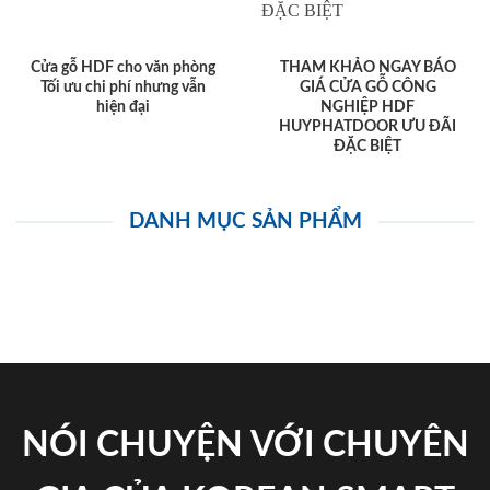
Cửa gỗ HDF cho văn phòng
THAM KHẢO NGAY BÁO
Tối ưu chi phí nhưng vẫn
GIÁ CỬA GỖ CÔNG
hiện đại
NGHIỆP HDF
HUYPHATDOOR ƯU ĐÃI
ĐẶC BIỆT
DANH MỤC SẢN PHẨM
NÓI CHUYỆN VỚI CHUYÊN