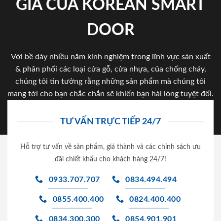
GIA CỦA KOREAN SMART
DOOR
Với bề dày nhiều năm kinh nghiệm trong lĩnh vực sản xuất
& phân phối các loại cửa gỗ, cửa nhựa, của chống cháy,
chúng tôi tin tưởng rằng những sản phẩm mà chúng tôi
mang tới cho bạn chắc chắn sẽ khiến bạn hài lòng tuyệt đối.
TƯ VẤN TRỰC TIẾP 24/7
Hỗ trợ tư vấn về sản phẩm, giá thành và các chính sách ưu
đãi chiết khấu cho khách hàng 24/7!
0933.707.707
0834.494.494
0855.400.400
0824.400.400
0834.300.300
0854.901.901