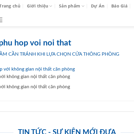
Trang chủ
Giới thiệu
Sản phẩm
Dự Án
Báo Giá
phu hop voi noi that
I LẦM CẦN TRÁNH KHI LỰA CHỌN CỬA THÔNG PHÒNG
ới không gian nội thất căn phòng
ới không gian nội thất căn phòng
TIN TỨC - SỰ KIỆN MỚI ĐƯA