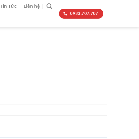
Tin Tức
Liên hệ
0933.707.707