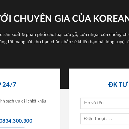
VỚI CHUYÊN GIA CỦA KOREA
c sản xuất & phân phối các loại cửa gỗ, cửa nhựa, của chống c
úng tôi mang tới cho bạn chắc chắn sẽ khiến bạn hài lòng tuyệt đ
 24/7
ĐK TƯ
ính sách ưu đãi chiết khấu
0834.300.300