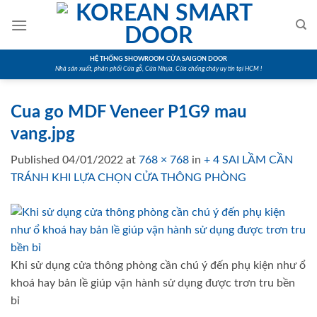
Skip
to
content
HỆ THỐNG SHOWROOM CỬA SAIGON DOOR
Nhà sản xuất, phân phối Cửa gỗ, Cửa Nhựa, Cửa chống cháy uy tín tại HCM !
Cua go MDF Veneer P1G9 mau
vang.jpg
Published
04/01/2022
at
768 × 768
in
+ 4 SAI LẦM CẦN
TRÁNH KHI LỰA CHỌN CỬA THÔNG PHÒNG
Khi sử dụng cửa thông phòng cần chú ý đến phụ kiện như ổ
khoá hay bản lề giúp vận hành sử dụng được trơn tru bền
bỉ