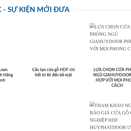
C - SỰ KIỆN MỚI ĐƯA
Loan
Cấu tạo cửa gỗ HDF chi
LỰA CHỌN CỬA P
nh Hãng
tiết từ lõi đến bề mặt
NGỦ GIAHUYDOOR
anh
HỢP VỚI MỌI PH
CÁCH