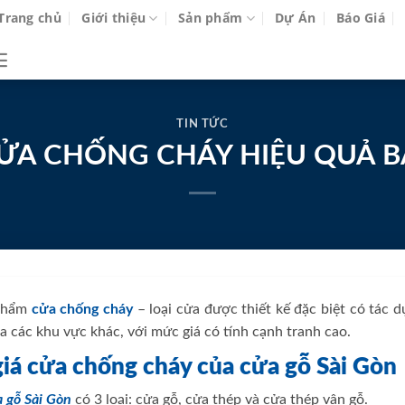
Trang chủ
Giới thiệu
Sản phẩm
Dự Án
Báo Giá
TIN TỨC
ỬA CHỐNG CHÁY HIỆU QUẢ B
 phẩm
cửa chống cháy
– loại cửa được thiết kế đặc biệt có tác 
a các khu vực khác, với mức giá có tính cạnh tranh cao.
iá cửa chống cháy của cửa gỗ Sài Gòn
 gỗ Sài Gòn
có 3 loại: cửa gỗ, cửa thép và cửa thép vân gỗ.