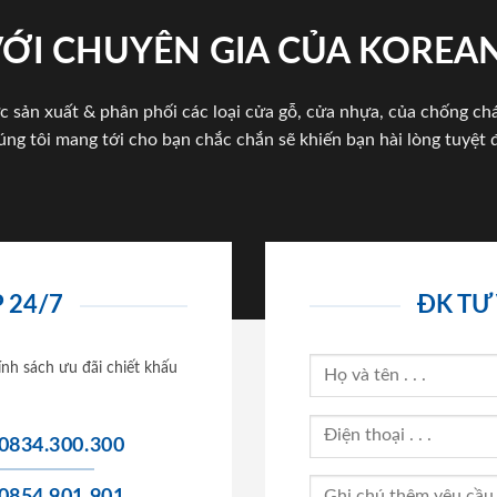
VỚI CHUYÊN GIA CỦA KOREA
c sản xuất & phân phối các loại cửa gỗ, cửa nhựa, của chống c
úng tôi mang tới cho bạn chắc chắn sẽ khiến bạn hài lòng tuyệt đ
 24/7
ĐK TƯ
ính sách ưu đãi chiết khấu
0834.300.300
0854.901.901