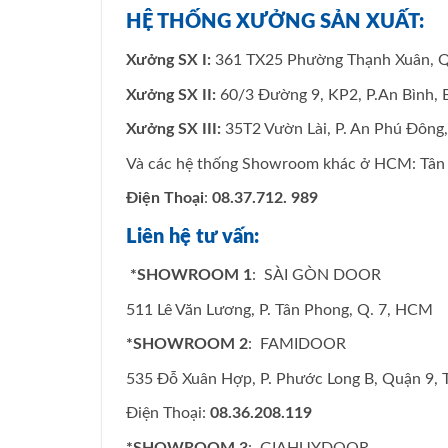
HỆ THỐNG XƯỞNG SẢN XUẤT:
Xưởng SX I:
361 TX25 Phường Thạnh Xuân, Q
Xưởng SX II:
60/3 Đường 9, KP2, P.An Bình, 
Xưởng SX III:
35T2 Vườn Lài, P. An Phú Đông
Và các hệ thống Showroom khác ở HCM: Tân 
Điện Thoại
:
08.37.712. 989
Liên hệ tư vấn:
*SHOWROOM 1
: SÀI GÒN DOOR
511 Lê Văn Lương, P. Tân Phong, Q. 7, HCM
*SHOWROOM 2
: FAMIDOOR
535 Đỗ Xuân Hợp, P. Phước Long B, Quận 9,
Điện Thoại:
08.36.208.119
*SHOWROOM 3
: GIAHUYDOOR