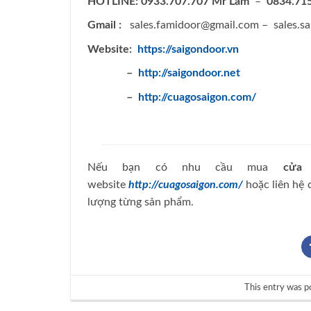
HOTLINE:
0933.707.707 Mr Lãm
–
0834.715
Gmail :
sales.famidoor@gmail.com
–
sales.s
Website:
https://saigondoor.vn
–
http://saigondoor.net
–
http://cuagosaigon.com/
Nếu bạn có nhu cầu mua
cửa 
website
http://cuagosaigon.com/
hoặc liên hệ
lượng từng sản phẩm.
This entry was p