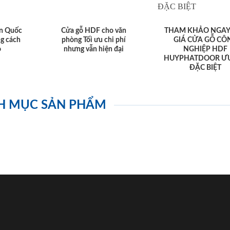
n Quốc
Cửa gỗ HDF cho văn
THAM KHẢO NGAY
g cách
phòng Tối ưu chi phí
GIÁ CỬA GỖ CÔ
o
nhưng vẫn hiện đại
NGHIỆP HDF
HUYPHATDOOR ƯU
ĐẶC BIỆT
H MỤC SẢN PHẨM