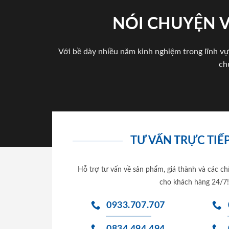
NÓI CHUYỆN 
Với bề dày nhiều năm kinh nghiệm trong lĩnh vự
ch
TƯ VẤN TRỰC TIẾP
Hỗ trợ tư vấn về sản phẩm, giá thành và các ch
cho khách hàng 24/7!
0933.707.707
0834.494.494