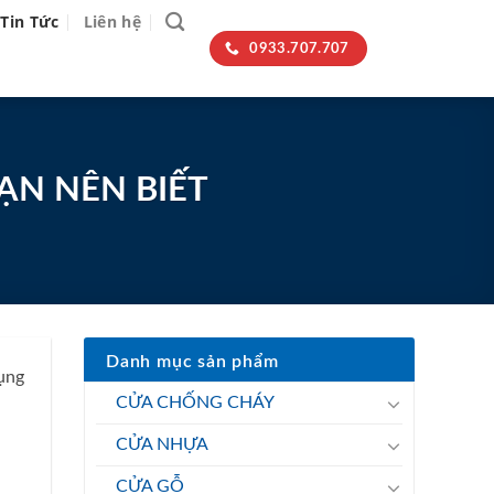
Tin Tức
Liên hệ
0933.707.707
ẠN NÊN BIẾT
Danh mục sản phẩm
dụng
CỬA CHỐNG CHÁY
CỬA NHỰA
CỬA GỖ