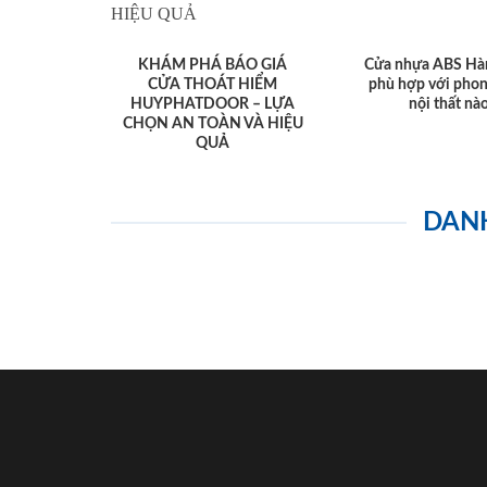
KHÁM PHÁ BÁO GIÁ
Cửa nhựa ABS Hà
CỬA THOÁT HIỂM
phù hợp với phon
HUYPHATDOOR – LỰA
nội thất nà
CHỌN AN TOÀN VÀ HIỆU
QUẢ
DAN