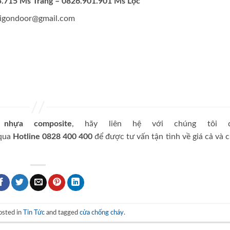
.715 Ms Trang – 0826.901.901 Ms Lộc
aigondoor@gmail.com
nhựa composite
, hãy liên hệ với chúng tôi 
 qua
Hotline 0828 400 400
để được tư vấn tận tình về giá cả và 
osted in
Tin Tức
and tagged
cửa chống cháy
.