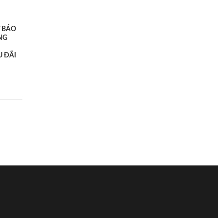
 BÁO
NG
 ĐÃI