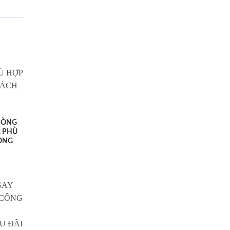
HÒNG
 PHÙ
ONG