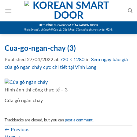
Skip
to
content
HỆ THỐNG SHOWROOM CỬA SAIGON DOOR
Nhà sản xuất, phân phối Cửa gỗ, Cửa Nhựa, Cửa chống cháy uy tín tại HCM !
Cua-go-ngan-chay (3)
Published
27/04/2022
at
720 × 1280
in
Xem ngay báo giá
cửa gỗ ngăn cháy cực chi tiết tại Vĩnh Long
Hình ảnh thi công thực tế – 3
Cửa gỗ ngăn cháy
Trackbacks are closed, but you can
post a comment
.
←
Previous