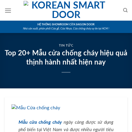
Skip
to
content
HỆ THỐNG SHOWROOM CỬA SAIGON DOOR
Nhà sản xuất, phân phối Cửa gỗ, Cửa Nhựa, Cửa chống cháy uy tín tại HCM !
TIN TỨC
Top 20+ Mẫu cửa chống cháy hiệu quả
thịnh hành nhất hiện nay
Mẫu cửa chống cháy
ngày càng được sử dụng
phổ biến tại Việt Nam và được nhiều người tiêu