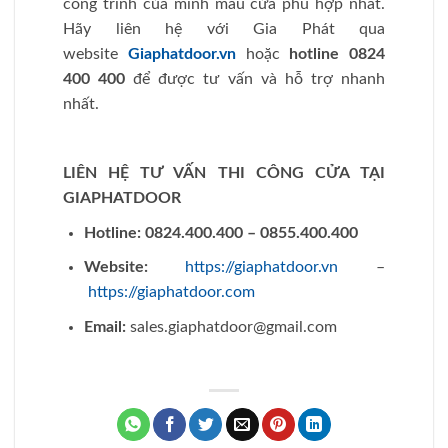
công trình của mình mẫu cửa phù hợp nhất.
Hãy liên hệ với Gia Phát qua
website
Giaphatdoor.vn
hoặc
hotline 0824
400 400
để được tư vấn và hỗ trợ nhanh
nhất.
LIÊN HỆ TƯ VẤN THI CÔNG CỬA TẠI
GIAPHATDOOR
Hotline:
0824.400.400 – 0855.400.400
Website:
https://giaphatdoor.vn
–
https://giaphatdoor.com
Email:
sales.giaphatdoor@gmail.com