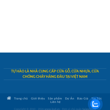
TỰ HÀO LÀ NHÀ CUNG CẤP CỬA GỖ, CỬA NHỰA, CỬA
CHỐNG CHÁY HÀNG ĐẦU TẠI VIỆT NAM
Trang chủ
Giới thiệu
Sản phẩm
Dự Án
Báo Giá
Tin Tức
Liên hệ
Copyright © 2010 - 2026
www.ksd.vn
- Đơn vị chủ quản
SaigonDoor