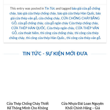
This entry was posted in
Tin Tức
and tagged
báo giá cửa gỗ chống
cháy
,
báo giá cửa thép chống cháy
,
báo giá cửa thép Hàn Quốc
,
báo
giá cửa thép vân gỗ
,
cửa chống cháy
,
CỬA CHỐNG CHÁY BẰNG
GỖ
,
cửa gỗ chống cháy
,
cửa gỗ ngăn cháy Cửa thép chống cháy
,
CỬA THÉP HÀN QUỐC
,
Cửa thép ngăn cháy
,
CỬA THÉP VÂN
GỖ
,
cửa thoát hiểm
,
thi công cửa chống cháy
,
thi công cửa thép
chống cháy
,
thi công cửa thép Hàn Quốc.
,
thi công cửa thép vân gỗ
.
TIN TỨC - SỰ KIỆN MỚI ĐƯA
Cửa Thép Chống Cháy Thiết
Cửa Nhựa Đài Loan Nguyên
Kế Thông Minh Cho Không
Khối Chính Hãng – Giá