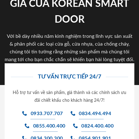
GIA CỦA KOREAN SMART
DOOR
Với bề dày nhiều năm kinh nghiệm trong lĩnh vực sản xuất
& phân phối các loại cửa gỗ, cửa nhựa, của chống cháy,
chúng tôi tin tưởng rằng những sản phẩm mà chúng tôi
mang tới cho bạn chắc chắn sẽ khiến bạn hài lòng tuyệt đối.
TƯ VẤN TRỰC TIẾP 24/7
Hỗ trợ tư vấn về sản phẩm, giá thành và các chính sách ưu
đãi chiết khấu cho khách hàng 24/7!
0933.707.707
0834.494.494
0855.400.400
0824.400.400
0834.300.300
0854.901.901