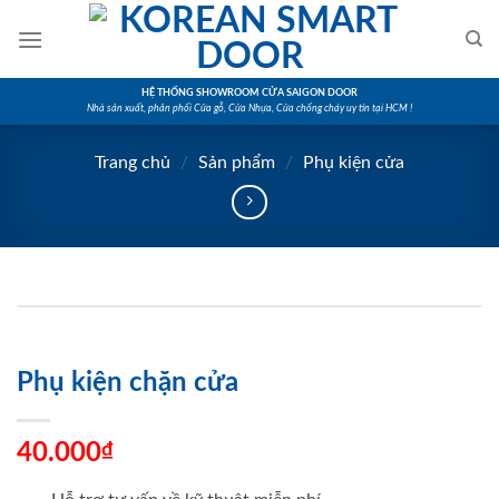
Skip
to
content
HỆ THỐNG SHOWROOM CỬA SAIGON DOOR
Nhà sản xuất, phân phối Cửa gỗ, Cửa Nhựa, Cửa chống cháy uy tín tại HCM !
Trang chủ
/
Sản phẩm
/
Phụ kiện cửa
Phụ kiện chặn cửa
40.000
₫