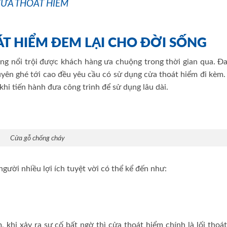
CỬA THOÁT HIỂM
ÁT HIỂM ĐEM LẠI CHO ĐỜI SỐNG
g nổi trội được khách hàng ưa chuộng trong thời gian qua. Đa
yên ghé tới cao đều yêu cầu có sử dụng cửa thoát hiểm đi kèm.
khi tiến hành đưa công trình để sử dụng lâu dài.
Cửa gỗ chống cháy
gười nhiều lợi ích tuyệt vời có thể kể đến như:
khi xảy ra sự cố bất ngờ thì cửa thoát hiểm chính là lối thoát