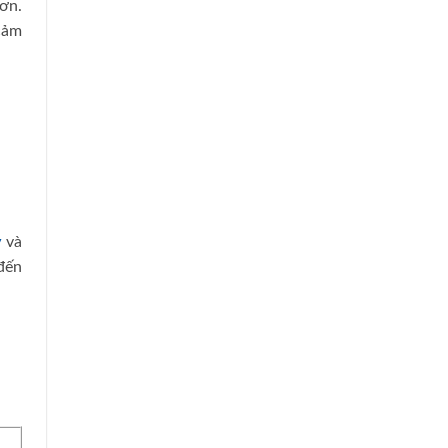
ơn.
cảm
y
và
 đến