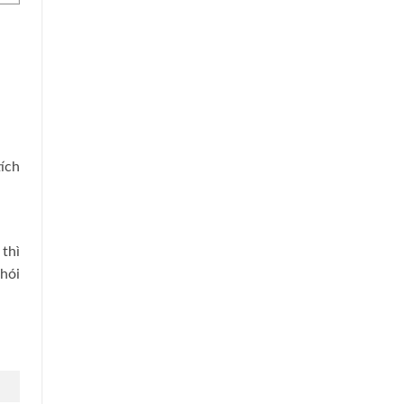
tích
 thì
khói