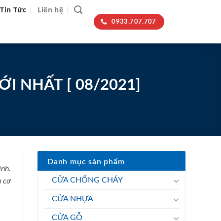
Tin Tức
Liên hệ
0933.707.707
I NHẤT [ 08/2021]
Danh mục sản phẩm
ình.
CỬA CHỐNG CHÁY
u cơ
CỬA NHỰA
CỬA GỖ