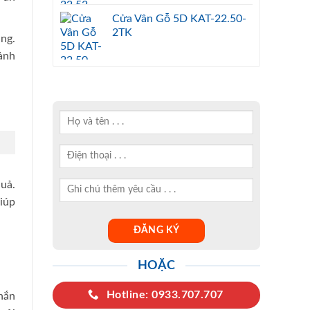
Cửa Vân Gỗ 5D KAT-22.50-
2TK
ng.
ảnh
uả.
iúp
HOẶC
Hotline: 0933.707.707
hắn