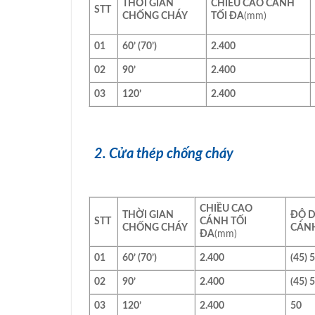
THỜI GIAN
CHIỀU CAO CÁNH
STT
CHỐNG CHÁY
TỐI ĐA
(mm)
01
60’ (70’)
2.400
02
90’
2.400
03
120’
2.400
2. Cửa thép chống cháy
CHIỀU CAO
THỜI GIAN
ĐỘ 
STT
CÁNH TỐI
CHỐNG CHÁY
CÁN
ĐA
(mm)
01
60’ (70’)
2.400
(45) 
02
90’
2.400
(45) 
03
120’
2.400
50