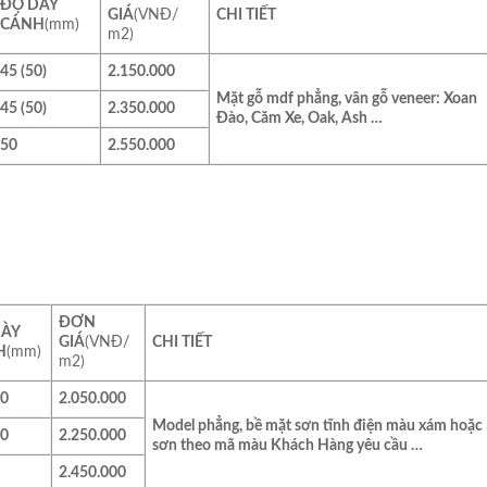
ĐỘ DÀY
GIÁ
(VNĐ/
CHI TIẾT
CÁNH
(mm)
m2)
45 (50)
2.150.000
Mặt gỗ mdf phẳng, vân gỗ veneer: Xoan
45 (50)
2.350.000
Đào, Căm Xe, Oak, Ash …
50
2.550.000
ĐƠN
DÀY
GIÁ
(VNĐ/
CHI TIẾT
H
(mm)
m2)
50
2.050.000
Model phẳng, bề mặt sơn tĩnh điện màu xám hoặc
50
2.250.000
sơn theo mã màu Khách Hàng yêu cầu …
2.450.000