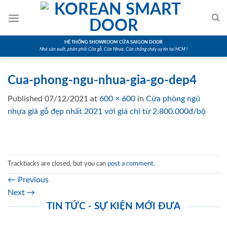
Skip
to
content
HỆ THỐNG SHOWROOM CỬA SAIGON DOOR
Nhà sản xuất, phân phối Cửa gỗ, Cửa Nhựa, Cửa chống cháy uy tín tại HCM !
Cua-phong-ngu-nhua-gia-go-dep4
Published
07/12/2021
at
600 × 600
in
Cửa phòng ngủ
nhựa giả gỗ đẹp nhất 2021 với giá chỉ từ 2.800.000đ/bộ
Trackbacks are closed, but you can
post a comment
.
←
Previous
Next
→
TIN TỨC - SỰ KIỆN MỚI ĐƯA