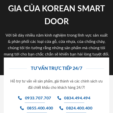
GIA CỦA KOREAN SMART
DOOR
Với bề dày nhiều năm kinh nghiệm trong lĩnh vực sản xuất
& phân phối các loại cửa gỗ, cửa nhựa, của chống cháy,
chúng tôi tin tưởng rằng những sản phẩm mà chúng tôi
mang tới cho bạn chắc chắn sẽ khiến bạn hài lòng tuyệt đối.
TƯ VẤN TRỰC TIẾP 24/7
Hỗ trợ tư vấn về sản phẩm, giá thành và các chính sách ưu
đãi chiết khấu cho khách hàng 24/7!
0933.707.707
0834.494.494
0855.400.400
0824.400.400