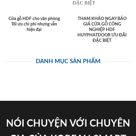
Cửa gỗ HDF cho văn phòng
THAM KHẢO NGAY BÁO
Tối ưu chi phí nhưng vẫn
GIÁ CỬA GỖ CÔNG
hiện đại
NGHIỆP HDF
HUYPHATDOOR ƯU ĐÃI
ĐẶC BIỆT
DANH MỤC SẢN PHẨM
NÓI CHUYỆN VỚI CHUYÊN