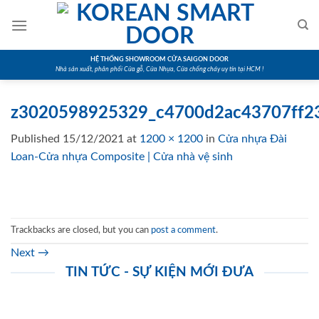
Skip
to
content
HỆ THỐNG SHOWROOM CỬA SAIGON DOOR
Nhà sản xuất, phân phối Cửa gỗ, Cửa Nhựa, Cửa chống cháy uy tín tại HCM !
z3020598925329_c4700d2ac43707ff2
Published
15/12/2021
at
1200 × 1200
in
Cửa nhựa Đài
Loan-Cửa nhựa Composite | Cửa nhà vệ sinh
Trackbacks are closed, but you can
post a comment
.
Next
→
TIN TỨC - SỰ KIỆN MỚI ĐƯA