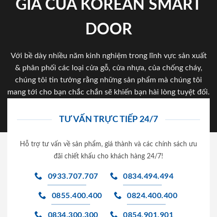
GIA CỦA KOREAN SMART
DOOR
Với bề dày nhiều năm kinh nghiệm trong lĩnh vực sản xuất
& phân phối các loại cửa gỗ, cửa nhựa, của chống cháy,
chúng tôi tin tưởng rằng những sản phẩm mà chúng tôi
mang tới cho bạn chắc chắn sẽ khiến bạn hài lòng tuyệt đối.
TƯ VẤN TRỰC TIẾP 24/7
Hỗ trợ tư vấn về sản phẩm, giá thành và các chính sách ưu
đãi chiết khấu cho khách hàng 24/7!
0933.707.707
0834.494.494
0855.400.400
0824.400.400
0834.300.300
0854.901.901