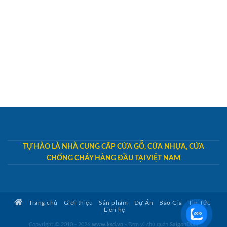
TỰ HÀO LÀ NHÀ CUNG CẤP CỬA GỖ, CỬA NHỰA, CỬA
CHỐNG CHÁY HÀNG ĐẦU TẠI VIỆT NAM
Trang chủ
Giới thiệu
Sản phẩm
Dự Án
Báo Giá
Tin Tức
Liên hệ
Copyright © 2010 - 2026
www.ksd.vn
- Đơn vị chủ quản
SaigonDoor