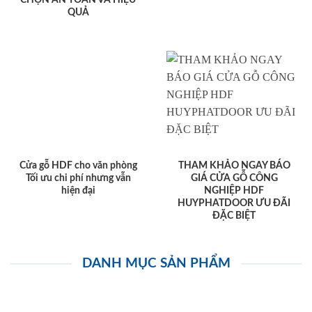
CHỌN AN TOÀN VÀ HIỆU
QUẢ
Cửa gỗ HDF cho văn phòng
THAM KHẢO NGAY BÁO
Tối ưu chi phí nhưng vẫn
GIÁ CỬA GỖ CÔNG
hiện đại
NGHIỆP HDF
HUYPHATDOOR ƯU ĐÃI
ĐẶC BIỆT
DANH MỤC SẢN PHẨM