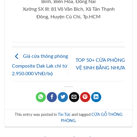
Bình, Biên Hòa, Đồng Nai
Xưởng SX III: 81 Võ Văn Bích, Xã Tân Thạnh
Đông, Huyện Củ Chi, Tp.HCM
Giá cửa thông phòng
TOP 50+ CỬA PHÒNG
Composite Dak Lak chỉ từ
VỆ SINH BẰNG NHỰA
2.950.000 VNĐ/bộ
This entry was posted in
Tin Tức
and tagged
CỬA GỖ THÔNG
PHÒNG
.