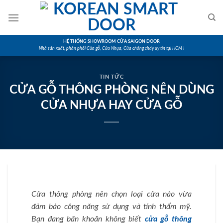
Skip
to
content
HỆ THỐNG SHOWROOM CỬA SAIGON DOOR
Nhà sản xuất, phân phối Cửa gỗ, Cửa Nhựa, Cửa chống cháy uy tín tại HCM !
TIN TỨC
CỬA GỖ THÔNG PHÒNG NÊN DÙNG
CỬA NHỰA HAY CỬA GỖ
Cửa thông phòng nên chọn loại cửa nào vừa
đảm bảo công năng sử dụng và tính thẩm mỹ.
Bạn đang băn khoăn không biết
cửa gỗ thông