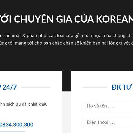
VỚI CHUYÊN GIA CỦA KOREA
c sản xuất & phân phối các loại cửa gỗ, cửa nhựa, của chống c
úng tôi mang tới cho bạn chắc chắn sẽ khiến bạn hài lòng tuyệt đ
 24/7
ĐK TƯ
ính sách ưu đãi chiết khấu
0834.300.300