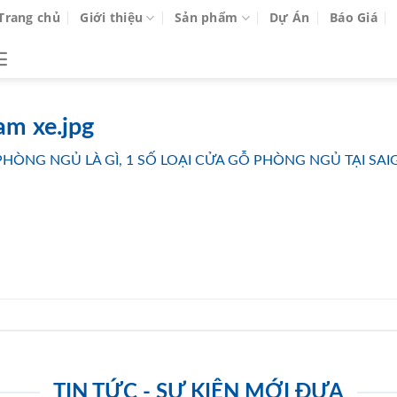
Trang chủ
Giới thiệu
Sản phẩm
Dự Án
Báo Giá
m xe.jpg
PHÒNG NGỦ LÀ GÌ, 1 SỐ LOẠI CỬA GỖ PHÒNG NGỦ TẠI S
TIN TỨC - SỰ KIỆN MỚI ĐƯA