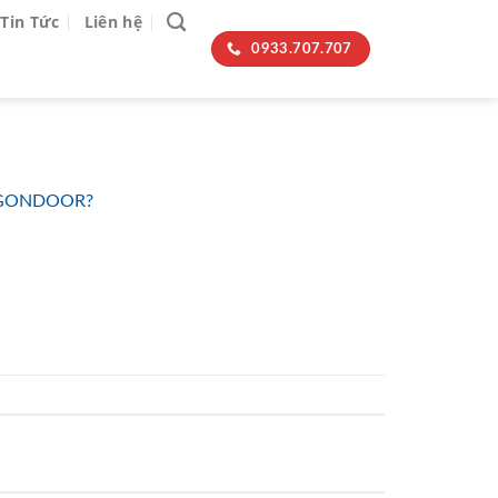
Tin Tức
Liên hệ
0933.707.707
AIGONDOOR?