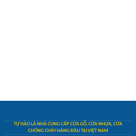
TỰ HÀO LÀ NHÀ CUNG CẤP CỬA GỖ, CỬA NHỰA, CỬA
CHỐNG CHÁY HÀNG ĐẦU TẠI VIỆT NAM