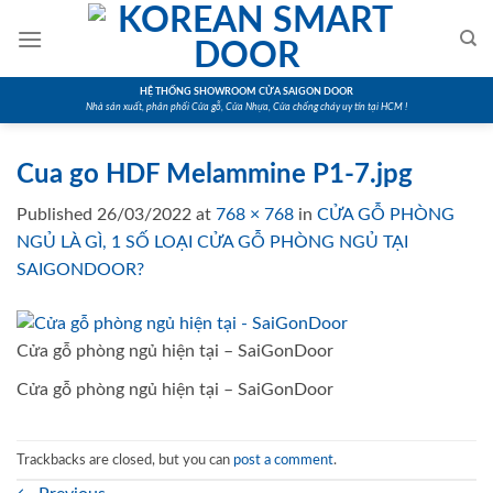
Skip
to
content
HỆ THỐNG SHOWROOM CỬA SAIGON DOOR
Nhà sản xuất, phân phối Cửa gỗ, Cửa Nhựa, Cửa chống cháy uy tín tại HCM !
Cua go HDF Melammine P1-7.jpg
Published
26/03/2022
at
768 × 768
in
CỬA GỖ PHÒNG
NGỦ LÀ GÌ, 1 SỐ LOẠI CỬA GỖ PHÒNG NGỦ TẠI
SAIGONDOOR?
Cửa gỗ phòng ngủ hiện tại – SaiGonDoor
Cửa gỗ phòng ngủ hiện tại – SaiGonDoor
Trackbacks are closed, but you can
post a comment
.