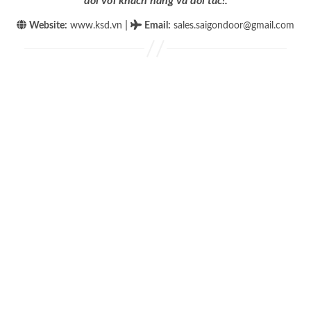
đối với khách hàng và đối tác!.
|
Website:
www.ksd.vn
Email
:
sales.saigondoor@gmail.com