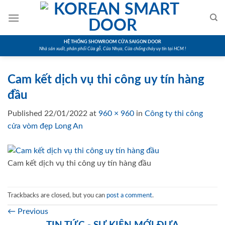
Skip
to
content
HỆ THỐNG SHOWROOM CỬA SAIGON DOOR
Nhà sản xuất, phân phối Cửa gỗ, Cửa Nhựa, Cửa chống cháy uy tín tại HCM !
Cam kết dịch vụ thi công uy tín hàng
đầu
Published
22/01/2022
at
960 × 960
in
Công ty thi công
cửa vòm đẹp Long An
Cam kết dịch vụ thi công uy tín hàng đầu
Trackbacks are closed, but you can
post a comment
.
←
Previous