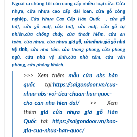
Ngoài ra chúng tôi còn cung cấp nhiều loại cửa: Cửa
nhựa, cửa nhựa cao cấp đài loan, cửa gỗ công
nghiệp,
Cửa Nhựa Cao Cấp Hàn Quốc
,
cửa gỗ
hdf
,
cửa gỗ mdf
,
cửa hdf
,
cửa mdf
,
cửa gỗ tự
nhiên,
cửa chống cháy
,
cửa thoát hiểm
,
cửa an
toàn
,
cửa nhựa
,
cửa nhựa giả gỗ
,
cửanhựa giả gỗ nhà
vệ sinh
,
cửa nhà tắm
,
cửa thông phòng
,
cửa phòng
ngủ
,
cửa nhà vệ sinh
,
cửa nhà tắm
,
cửa văn
phòng
,
cửa phòng khách.
>>> Xem thêm
mẫu cửa abs hàn
quốc
tại:
https://saigondoor.vn/cua-
nhua-abs-voi-tieu-chuan-han-quoc-
cho-can-nha-hien-dai/
>> Xem
thêm
giá cửa nhựa giả gỗ Hàn
Quốc
tại:
https://saigondoor.vn/bao-
gia-cua-nhua-han-quoc/