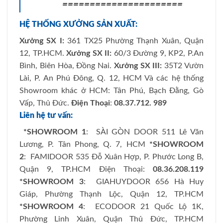
======================
HỆ THỐNG XƯỞNG SẢN XUẤT:
Xưởng SX I:
361 TX25 Phường Thạnh Xuân, Quận
12, TP.HCM.
Xưởng SX II:
60/3 Đường 9, KP2, P.An
Bình, Biên Hòa, Đồng Nai.
Xưởng SX III:
35T2 Vườn
Lài, P. An Phú Đông, Q. 12, HCM Và các hệ thống
Showroom khác ở HCM: Tân Phú, Bạch Đằng, Gò
Vấp, Thủ Đức.
Điện Thoại
:
08.37.712. 989
Liên hệ tư vấn:
*SHOWROOM 1
: SÀI GÒN DOOR 511 Lê Văn
Lương, P. Tân Phong, Q. 7, HCM
*SHOWROOM
2
: FAMIDOOR 535 Đỗ Xuân Hợp, P. Phước Long B,
Quận 9, TP.HCM Điện Thoại:
08.36.208.119
*SHOWROOM 3
: GIAHUYDOOR 656 Hà Huy
Giáp, Phường Thạnh Lộc, Quận 12, TP.HCM
*SHOWROOM 4
: ECODOOR 21 Quốc Lộ 1K,
Phường Linh Xuân, Quận Thủ Đức, TP.HCM