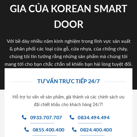
GIA CỦA KOREAN SMART
DOOR
Với bề dày nhiều năm kinh nghiệm trong lĩnh vực sản xuất
& phân phối các loại cửa gỗ, cửa nhựa, của chống cháy,
chúng tôi tin tưởng rằng những sản phẩm mà chúng tôi
mang tới cho bạn chắc chắn sẽ khiến bạn hài lòng tuyệt đối.
TƯ VẤN TRỰC TIẾP 24/7
Hỗ trợ tư vấn về sản phẩm, giá thành và các chính sách ưu
đãi chiết khấu cho khách hàng 24/7!
0933.707.707
0834.494.494
0855.400.400
0824.400.400