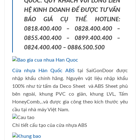
QUỐC. QUÝ KHÁCH VUI LÒNG LIÊN
HỆ KINH DOANH ĐỂ ĐƯỢC TƯ VẤN
BÁO GIÁ CỤ THỂ
.
HOTLINE:
0818.400.400 – 0828.400.400 –
0855.400.400 – 0899.400.400 –
0824.400.400 – 0886.500.500
Cửa nhựa Hàn Quốc ABS
tại SaiGonDoor được
nhập khẩu chính hãng. Nguyên vật liệu nhập khẩu
100% như từ tấm da Deco Sheet và ABS Sheet phủ
bên ngoài, khung PVC co giản, khung LVL, Tấm
HoneyComb,..và được gia công theo kích thước yêu
cầu tại nhà máy Việt Nam.
Chi tiết cấu tạo của cửa nhựa ABS