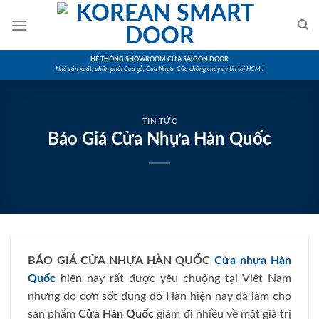
Skip
to
content
HỆ THỐNG SHOWROOM CỬA SAIGON DOOR
Nhà sản xuất, phân phối Cửa gỗ, Cửa Nhựa, Cửa chống cháy uy tín tại HCM !
TIN TỨC
Báo Giá Cửa Nhựa Hàn Quốc
BÁO GIÁ CỬA NHỰA HÀN QUỐC
Cửa nhựa Hàn
Quốc
hiện nay rất được yêu chuộng tại Việt Nam
nhưng do cơn sốt dùng đồ Hàn hiện nay đã làm cho
sản phẩm
Cửa Hàn Quốc
giảm đi nhiều về mặt giá trị