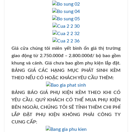
Giá cửa chúng tôi miên yết bình ổn giá thị trường
giao động từ 2.750.000đ – 2.800.000đ/ bộ bao gồm
khung và cánh. Giá chưa bao gồm phụ kiện lắp đặt.
BẢNG GIÁ CÁC HẠNG MỤC PHÁT SINH KÈM
THEO NẾU CÓ HOẶC KHÁCH YÊU CẦU THÊM:
BẢNG BÁO GIÁ PHỤ KIỆN KÈM THEO KHI CÓ
YÊU CẦU. QUÝ KHÁCH CÓ THỂ MUA PHỤ KIỆN
BÊN NGOÀI, CHÚNG TÔI SẼ TÍNH THÊM CHI PHÍ
LẮP ĐẶT PHỤ KIỆN KHÔNG PHẢI CÔNG TY
CUNG CẤP: