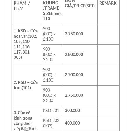
ĐƠN
KHUNG
PHẨM /
REMARK
GIÁ/PRICE
(SET)
/FRAME
ITEM
SIZE(mm) :
110
900
1. KSD – Cửa
(800) x
2.750.000
hoa văn
(102,
2.100
105, 110,
111, 116,
900
117, 301,
(800) x
2.800.000
305)
2.200
900
(800) x
2.700.000
2.100
2. KSD – Cửa
trơn
(101)
900
(800) x
2.750.000
2.200
KSD 201
300.000
3. Cửa có
kính trong
KSD 202
400.000
cộng thêm
(203)
/
유리문
Kính