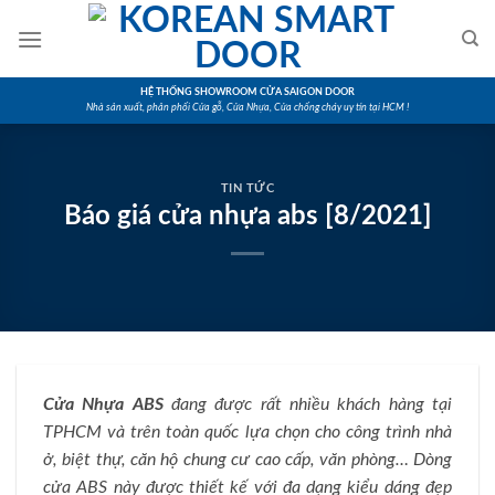
Skip
to
content
HỆ THỐNG SHOWROOM CỬA SAIGON DOOR
Nhà sản xuất, phân phối Cửa gỗ, Cửa Nhựa, Cửa chống cháy uy tín tại HCM !
TIN TỨC
Báo giá cửa nhựa abs [8/2021]
Cửa Nhựa ABS
đang được rất nhiều khách hàng tại
TPHCM và trên toàn quốc lựa chọn cho công trình nhà
ở, biệt thự, căn hộ chung cư cao cấp, văn phòng… Dòng
cửa ABS này được thiết kế với đa dạng kiểu dáng đẹp