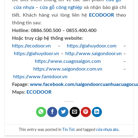
cửa nhựa
–
cửa gỗ công nghiệp
và nhận báo giá chi
tiết. Khách hàng vui lòng liên hệ
ECODOOR
theo
thông tin sau:
Hotline:
0886.500.500 – 0855.400.400
Hoặc truy cập hệ thống website:
https://ecodoor.vn
–
https://giahuydoor.com
–
https://giahuydoor.vn
–
http://www.saigondoor.vn
–
https://www.cuagosaigon.com
–
https://www.saigondoor.com.vn
–
https://www.famidoor.vn
Fapage:
www.facebook.com/saigondoorcuanhuacuagocu
Maps:
ECODOOR
This entry was posted in
Tin Tức
and tagged
cửa nhựa abs
.