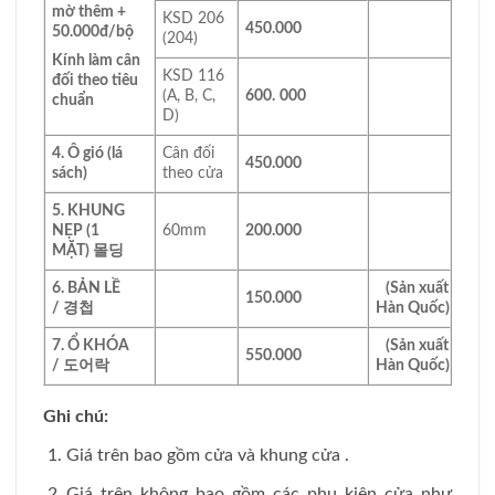
mờ thêm +
KSD 206
450.000
50.000đ/bộ
(204)
Kính làm cân
KSD 116
đối theo tiêu
(A, B, C,
600.
000
chuẩn
D)
4. Ô gió (lá
Cân đối
450.000
sách)
theo cửa
5. KHUNG
NẸP (1
60mm
200.000
MẶT)
몰딩
6. BẢN LỀ
(Sản xuất
150.000
/
경첩
Hàn Quốc)
7. Ổ KHÓA
(Sản xuất
550.000
/
도어락
Hàn Quốc)
Ghi chú:
Giá trên bao gồm cửa và khung cửa .
Giá trên không bao gồm các phụ kiện cửa như