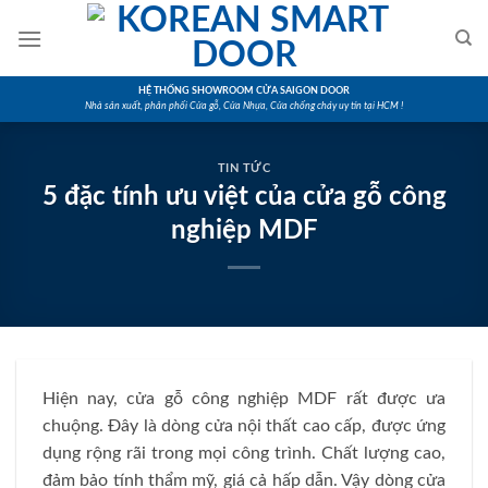
Skip
to
content
HỆ THỐNG SHOWROOM CỬA SAIGON DOOR
Nhà sản xuất, phân phối Cửa gỗ, Cửa Nhựa, Cửa chống cháy uy tín tại HCM !
TIN TỨC
5 đặc tính ưu việt của cửa gỗ công
nghiệp MDF
Hiện nay, cửa gỗ công nghiệp MDF rất được ưa
chuộng. Đây là dòng cửa nội thất cao cấp, được ứng
dụng rộng rãi trong mọi công trình. Chất lượng cao,
đảm bảo tính thẩm mỹ, giá cả hấp dẫn. Vậy dòng cửa