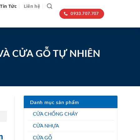
Tin Tức
Liên hệ
0933.707.707
VÀ CỬA GỖ TỰ NHIÊN
Danh mục sản phẩm
CỬA CHỐNG CHÁY
CỬA NHỰA
n
CỬA GỖ