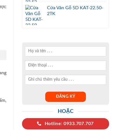
được
Cửa Vân Gỗ 5D KAT-22.50-
2TK
ang
ẩm,
HOẶC
Hotline: 0933.707.707