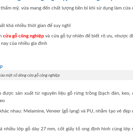
h thẩm mỹ, vừa mang đến chất lượng bền bỉ khi sử dụng làm cửa 
ất khá nhiều thời gian để suy nghĩ
nh
cửa gỗ công nghiệp
và cửa gỗ tự nhiên để biết rõ ưu, nhược 
 nay của nhiều gia đình
của một số dòng cửa gỗ công nghiệp
o được sản xuất từ nguyên liệu gỗ rừng trồng (bạch đàn, keo, 
keo
í khác nhau: Melamine, Veneer (gỗ lạng) và PU, nhằm tạo vẻ đẹp
 nhiều lớp gỗ dày 27 mm, cốt giấy tổ ong định hình cùng lớp 