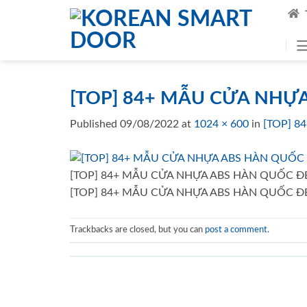
Skip
to
content
[TOP] 84+ MẪU CỬA NHỰ
Published
09/08/2022
at
1024 × 600
in
[TOP] 
[TOP] 84+ MẪU CỬA NHỰA ABS HÀN QUỐC Đ
[TOP] 84+ MẪU CỬA NHỰA ABS HÀN QUỐC Đ
Trackbacks are closed, but you can
post a comment
.