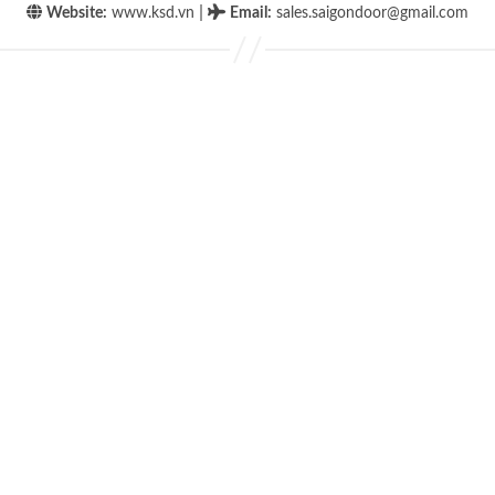
|
Website:
www.ksd.vn
Email
:
sales.saigondoor@gmail.com