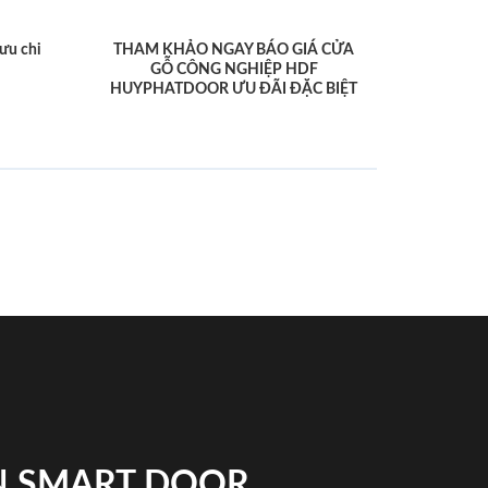
ưu chi
THAM KHẢO NGAY BÁO GIÁ CỬA
GỖ CÔNG NGHIỆP HDF
HUYPHATDOOR ƯU ĐÃI ĐẶC BIỆT
N SMART DOOR