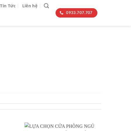
Tin Tức
Liên hệ
0933.707.707