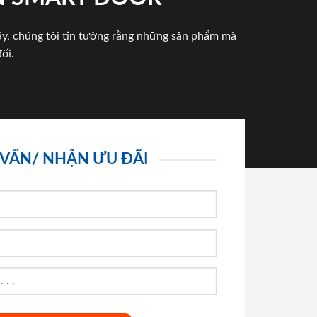
háy, chúng tôi tin tưởng rằng những sản phẩm mà
ối.
 VẤN/ NHẬN ƯU ĐÃI