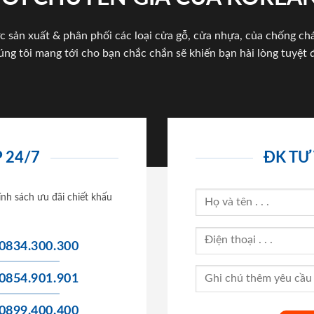
c sản xuất & phân phối các loại cửa gỗ, cửa nhựa, của chống c
úng tôi mang tới cho bạn chắc chắn sẽ khiến bạn hài lòng tuyệt đ
 24/7
ĐK TƯ
ính sách ưu đãi chiết khấu
0834.300.300
0854.901.901
0899.400.400