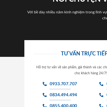
Với bề dày nhiều năm kinh nghiệm trong lĩnh vự
ch
TƯ VẤN TRỰC TIẾP
Hỗ trợ tư vấn về sản phẩm, giá thành và các ch
cho khách hàng 24/7!
0933.707.707
0834.494.494
0855.400.400