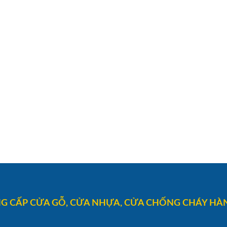
G CẤP CỬA GỖ, CỬA NHỰA, CỬA CHỐNG CHÁY HÀN