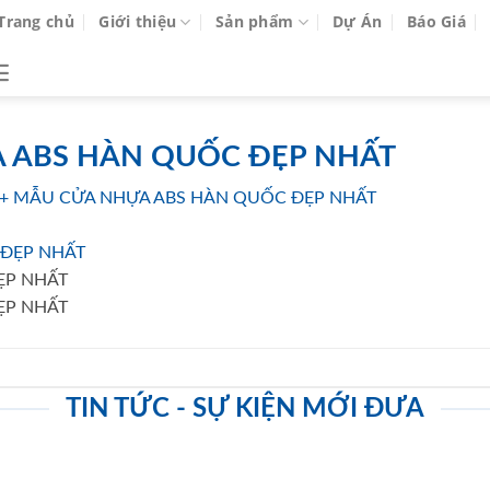
Trang chủ
Giới thiệu
Sản phẩm
Dự Án
Báo Giá
A ABS HÀN QUỐC ĐẸP NHẤT
84+ MẪU CỬA NHỰA ABS HÀN QUỐC ĐẸP NHẤT
ẸP NHẤT
ẸP NHẤT
TIN TỨC - SỰ KIỆN MỚI ĐƯA