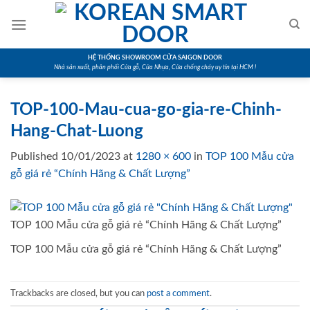
Skip
to
content
HỆ THỐNG SHOWROOM CỬA SAIGON DOOR
Nhà sản xuất, phân phối Cửa gỗ, Cửa Nhựa, Cửa chống cháy uy tín tại HCM !
TOP-100-Mau-cua-go-gia-re-Chinh-
Hang-Chat-Luong
Published
10/01/2023
at
1280 × 600
in
TOP 100 Mẫu cửa
gỗ giá rẻ “Chính Hãng & Chất Lượng”
TOP 100 Mẫu cửa gỗ giá rẻ “Chính Hãng & Chất Lượng”
TOP 100 Mẫu cửa gỗ giá rẻ “Chính Hãng & Chất Lượng”
Trackbacks are closed, but you can
post a comment
.