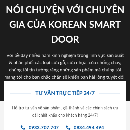
NÓI CHUYỆN VỚI CHUYÊN
GIA CỦA KOREAN SMART
DOOR
Với bề dày nhiều năm kinh nghiệm trong lĩnh vực sản xuất
& phân phối các loại cửa gỗ, cửa nhựa, của chống cháy,
chúng tôi tin tưởng rằng những sản phẩm mà chúng tôi
mang tới cho bạn chắc chắn sẽ khiến bạn hài lòng tuyệt đối.
TƯ VẤN TRỰC TIẾP 24/7
Hỗ trợ tư vấn về sản phẩm, giá thành và các chính sách ưu
đãi chiết khấu cho khách hàng 24/7!
0933.707.707
0834.494.494