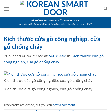
Skip
to
content
HỆ THỐNG SHOWROOM CỬA SAIGON DOOR
Nhà sản xuất, phân phối Cửa gỗ, Cửa Nhựa, Cửa chống cháy uy tín tại HCM !
Kích thước cửa gỗ công nghiệp, cửa
gỗ chống cháy
Published
08/03/2022
at
600 × 442
in
Kích thước cửa gỗ
công nghiệp, cửa gỗ chống cháy
Kích thước cửa gỗ công nghiệp, cửa gỗ chống cháy
Kích thước cửa gỗ công nghiệp, cửa gỗ chống cháy
Trackbacks are closed, but you can
post a comment
.