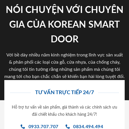
NÓI CHUYỆN VỚI CHUYÊN
GIA CỦA KOREAN SMART
DOOR
Với bề dày nhiều năm kinh nghiệm trong lĩnh vực sản xuất
& phân phối các loại cửa gỗ, cửa nhựa, của chống cháy,
chúng tôi tin tưởng rằng những sản phẩm mà chúng tôi
mang tới cho bạn chắc chắn sẽ khiến bạn hài lòng tuyệt đối.
TƯ VẤN TRỰC TIẾP 24/7
Hỗ trợ tư vấn về sản phẩm, giá thành và các chính sách ưu
đãi chiết khấu cho khách hàng 24/7!
0933.707.707
0834.494.494