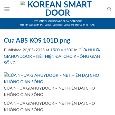
Skip
to
content
HỆ THỐNG SHOWROOM CỬA SAIGON DOOR
Nhà sản xuất, phân phối Cửa gỗ, Cửa Nhựa, Cửa chống cháy uy tín tại HCM !
Cua ABS KOS 101D.png
Published
20/05/2025
at
1500 × 1500
in
CỬA NHỰA
GIAHUYDOOR – NÉT HIỆN ĐẠI CHO KHÔNG GIAN
SỐNG
CỬA NHỰA GIAHUYDOOR – NÉT HIỆN ĐẠI CHO
KHÔNG GIAN SỐNG
CỬA NHỰA GIAHUYDOOR – NÉT HIỆN ĐẠI CHO
KHÔNG GIAN SỐNG