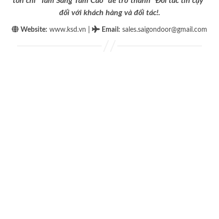
tôn chỉ “Tâm Sáng Tầm Cao” để trở thành “Đối tác tin cậy”
đối với khách hàng và đối tác!.
|
Website:
www.ksd.vn
Email
:
sales.saigondoor@gmail.com