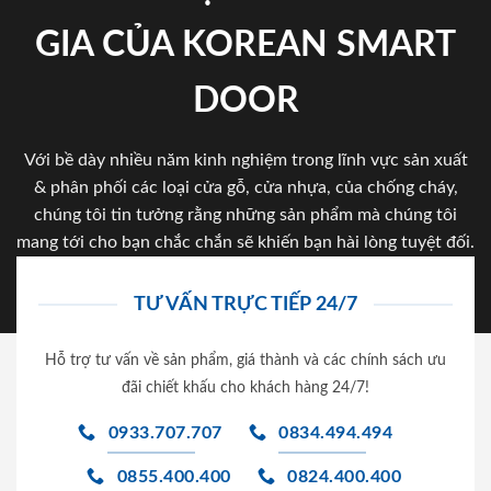
GIA CỦA KOREAN SMART
DOOR
Với bề dày nhiều năm kinh nghiệm trong lĩnh vực sản xuất
& phân phối các loại cửa gỗ, cửa nhựa, của chống cháy,
chúng tôi tin tưởng rằng những sản phẩm mà chúng tôi
mang tới cho bạn chắc chắn sẽ khiến bạn hài lòng tuyệt đối.
TƯ VẤN TRỰC TIẾP 24/7
Hỗ trợ tư vấn về sản phẩm, giá thành và các chính sách ưu
đãi chiết khấu cho khách hàng 24/7!
0933.707.707
0834.494.494
0855.400.400
0824.400.400