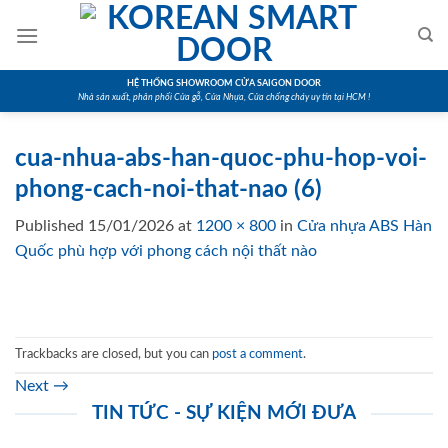
Skip
to
content
HỆ THỐNG SHOWROOM CỬA SAIGON DOOR
Nhà sản xuất, phân phối Cửa gỗ, Cửa Nhựa, Cửa chống cháy uy tín tại HCM !
cua-nhua-abs-han-quoc-phu-hop-voi-
phong-cach-noi-that-nao (6)
Published
15/01/2026
at
1200 × 800
in
Cửa nhựa ABS Hàn
Quốc phù hợp với phong cách nội thất nào
Trackbacks are closed, but you can
post a comment
.
Next
→
TIN TỨC - SỰ KIỆN MỚI ĐƯA