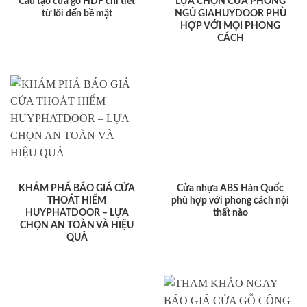
Cấu tạo cửa gỗ HDF chi tiết
LỰA CHỌN CỬA PHÒNG
từ lõi đến bề mặt
NGỦ GIAHUYDOOR PHÙ
HỢP VỚI MỌI PHONG
CÁCH
KHÁM PHÁ BÁO GIÁ CỬA
Cửa nhựa ABS Hàn Quốc
THOÁT HIỂM
phù hợp với phong cách nội
HUYPHATDOOR – LỰA
thất nào
CHỌN AN TOÀN VÀ HIỆU
QUẢ