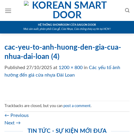
Skip
to
content
HỆ THỐNG SHOWROOM CỬA SAIGON DOOR
Nhà sản xuất, phân phối Cửa gỗ, Cửa Nhựa, Cửa chống cháy uy tín tại HCM !
cac-yeu-to-anh-huong-den-gia-cua-
nhua-dai-loan (4)
Published
27/10/2025
at
1200 × 800
in
Các yếu tố ảnh
hưởng đến giá cửa nhựa Đài Loan
Trackbacks are closed, but you can
post a comment
.
←
Previous
Next
→
TIN TỨC - SỰ KIỆN MỚI ĐƯA