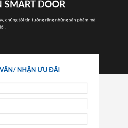
N SMART DOOR
háy, chúng tôi tin tưởng rằng những sản phẩm mà
ối.
 VẤN/ NHẬN ƯU ĐÃI