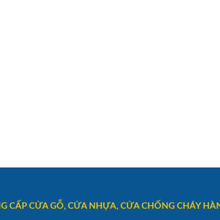
G CẤP CỬA GỖ, CỬA NHỰA, CỬA CHỐNG CHÁY HÀN