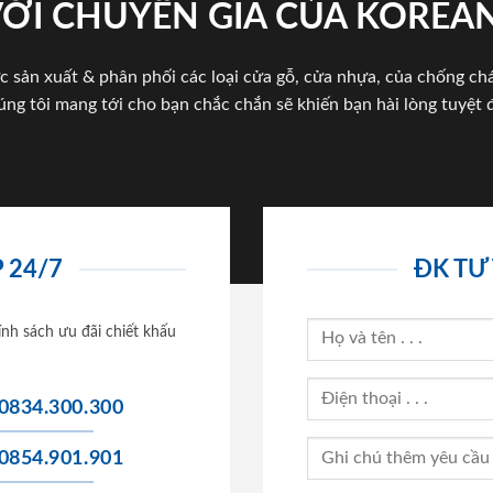
VỚI CHUYÊN GIA CỦA KOREA
c sản xuất & phân phối các loại cửa gỗ, cửa nhựa, của chống c
úng tôi mang tới cho bạn chắc chắn sẽ khiến bạn hài lòng tuyệt đ
 24/7
ĐK TƯ
ính sách ưu đãi chiết khấu
0834.300.300
0854.901.901