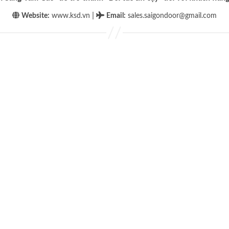
|
Website:
www.ksd.vn
Email
:
sales.saigondoor@gmail.com