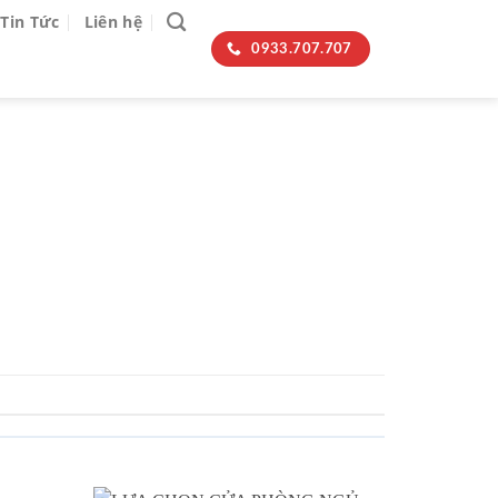
Tin Tức
Liên hệ
0933.707.707