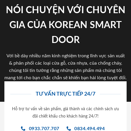
NÓI CHUYỆN VỚI CHUYÊN
GIA CỦA KOREAN SMART
DOOR
Với bề dày nhiều năm kinh nghiệm trong lĩnh vực sản xuất
& phân phối các loại cửa gỗ, cửa nhựa, của chống cháy,
chúng tôi tin tưởng rằng những sản phẩm mà chúng tôi
mang tới cho bạn chắc chắn sẽ khiến bạn hài lòng tuyệt đối.
TƯ VẤN TRỰC TIẾP 24/7
Hỗ trợ tư vấn về sản phẩm, giá thành và các chính sách ưu
đãi chiết khấu cho khách hàng 24/7!
0933.707.707
0834.494.494