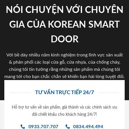
NÓI CHUYỆN VỚI CHUYÊN
GIA CỦA KOREAN SMART
DOOR
Với bề dày nhiều năm kinh nghiệm trong lĩnh vực sản xuất
& phân phối các loại cửa gỗ, cửa nhựa, của chống cháy,
chúng tôi tin tưởng rằng những sản phẩm mà chúng tôi
mang tới cho bạn chắc chắn sẽ khiến bạn hài lòng tuyệt đối.
TƯ VẤN TRỰC TIẾP 24/7
Hỗ trợ tư vấn về sản phẩm, giá thành và các chính sách ưu
đãi chiết khấu cho khách hàng 24/7!
0933.707.707
0834.494.494