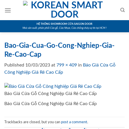
Skip
to
content
HỆ THỐNG SHOWROOM CỬA SAIGON DOOR
Nhà sản xuất, phân phối Cửa gỗ, Cửa Nhựa, Cửa chống cháy uy tín tại HCM !
Bao-Gia-Cua-Go-Cong-Nghiep-Gia-
Re-Cao-Cap
Published
10/03/2023
at
799 × 409
in
Báo Giá Cửa Gỗ
Công Nghiệp Giá Rẻ Cao Cấp
Báo Giá Cửa Gỗ Công Nghiệp Giá Rẻ Cao Cấp
Báo Giá Cửa Gỗ Công Nghiệp Giá Rẻ Cao Cấp
Trackbacks are closed, but you can
post a comment
.