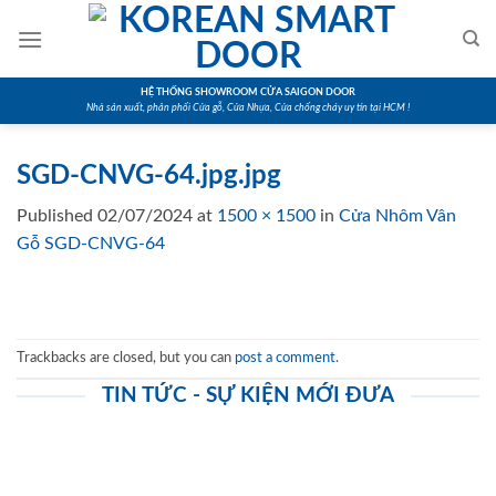
Skip
to
content
HỆ THỐNG SHOWROOM CỬA SAIGON DOOR
Nhà sản xuất, phân phối Cửa gỗ, Cửa Nhựa, Cửa chống cháy uy tín tại HCM !
SGD-CNVG-64.jpg.jpg
Published
02/07/2024
at
1500 × 1500
in
Cửa Nhôm Vân
Gỗ SGD-CNVG-64
Trackbacks are closed, but you can
post a comment
.
TIN TỨC - SỰ KIỆN MỚI ĐƯA