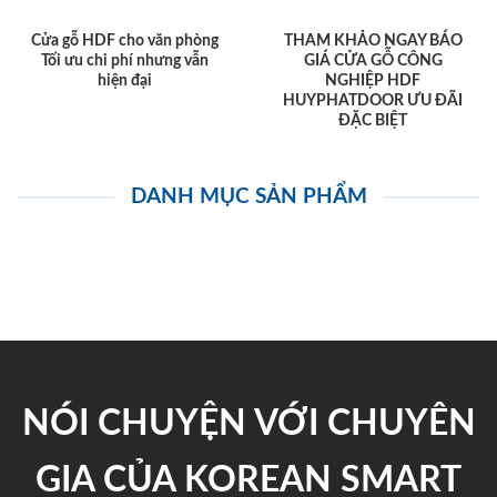
Cửa gỗ HDF cho văn phòng
THAM KHẢO NGAY BÁO
Tối ưu chi phí nhưng vẫn
GIÁ CỬA GỖ CÔNG
hiện đại
NGHIỆP HDF
HUYPHATDOOR ƯU ĐÃI
ĐẶC BIỆT
DANH MỤC SẢN PHẨM
NÓI CHUYỆN VỚI CHUYÊN
GIA CỦA KOREAN SMART