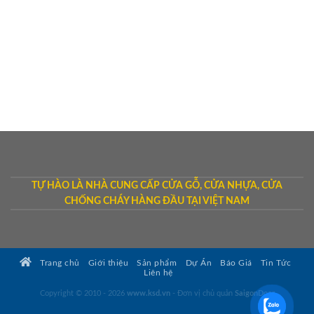
TỰ HÀO LÀ NHÀ CUNG CẤP CỬA GỖ, CỬA NHỰA, CỬA
CHỐNG CHÁY HÀNG ĐẦU TẠI VIỆT NAM
Trang chủ
Giới thiệu
Sản phẩm
Dự Án
Báo Giá
Tin Tức
Liên hệ
Copyright © 2010 - 2026
www.ksd.vn
- Đơn vị chủ quản
SaigonDoor