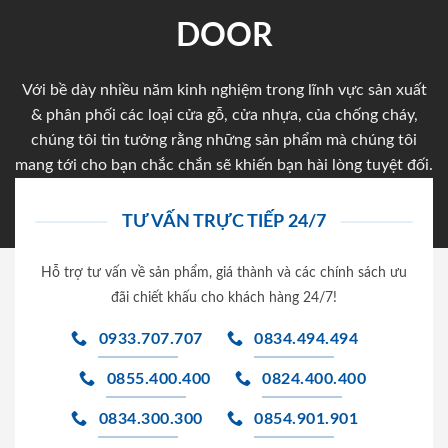
DOOR
Với bề dày nhiều năm kinh nghiệm trong lĩnh vực sản xuất
& phân phối các loại cửa gỗ, cửa nhựa, của chống cháy,
chúng tôi tin tưởng rằng những sản phẩm mà chúng tôi
mang tới cho bạn chắc chắn sẽ khiến bạn hài lòng tuyệt đối.
TƯ VẤN TRỰC TIẾP 24/7
Hỗ trợ tư vấn về sản phẩm, giá thành và các chính sách ưu
đãi chiết khấu cho khách hàng 24/7!
0933.707.707
0834.494.494
0855.400.400
0824.400.400
0834.300.300
0854.901.901