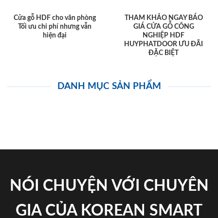
Cửa gỗ HDF cho văn phòng
THAM KHẢO NGAY BÁO
Tối ưu chi phí nhưng vẫn
GIÁ CỬA GỖ CÔNG
hiện đại
NGHIỆP HDF
HUYPHATDOOR ƯU ĐÃI
ĐẶC BIỆT
DANH MỤC SẢN PHẨM
NÓI CHUYỆN VỚI CHUYÊN
GIA CỦA KOREAN SMART