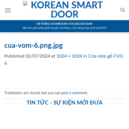
Skip
to
content
HỆ THỐNG SHOWROOM CỬA SAIGON DOOR
Nhà sản xuất, phân phối Cửa gỗ, Cửa Nhựa, Cửa chống cháy uy tín tại HCM !
cua-vom-6.png.jpg
Published
02/07/2024
at
1024 × 1024
in
Cửa vòm gỗ CVG
6
Trackbacks are closed, but you can
post a comment
.
TIN TỨC - SỰ KIỆN MỚI ĐƯA