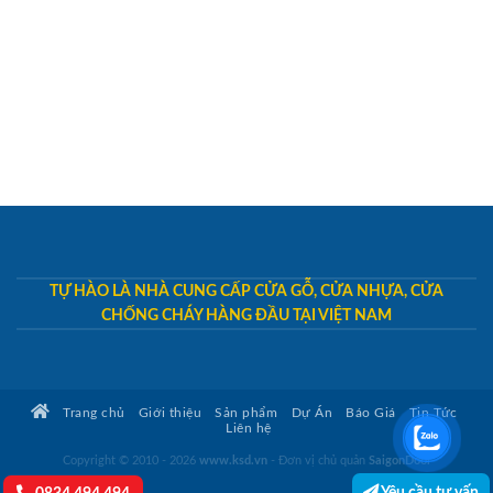
TỰ HÀO LÀ NHÀ CUNG CẤP CỬA GỖ, CỬA NHỰA, CỬA
CHỐNG CHÁY HÀNG ĐẦU TẠI VIỆT NAM
Trang chủ
Giới thiệu
Sản phẩm
Dự Án
Báo Giá
Tin Tức
Liên hệ
Copyright © 2010 - 2026
www.ksd.vn
- Đơn vị chủ quản
SaigonDoor
Yêu cầu tư vấn