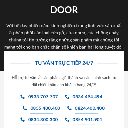
DOOR
Với bề dày nhiều năm kinh nghiệm trong lĩnh vực sản xuất
& phân phối các loại cửa gỗ, cửa nhựa, của chống cháy,
chúng tôi tin tưởng rằng những sản phẩm mà chúng tôi
mang tới cho bạn chắc chắn sẽ khiến bạn hài lòng tuyệt đối.
TƯ VẤN TRỰC TIẾP 24/7
Hỗ trợ tư vấn về sản phẩm, giá thành và các chính sách ưu
đãi chiết khấu cho khách hàng 24/7!
0933.707.707
0834.494.494
0855.400.400
0824.400.400
0834.300.300
0854.901.901