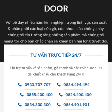
DOOR
Với bề dày nhiều năm kinh nghiệm trong lĩnh vực sản xuất
& phân phối các loại cửa gỗ, cửa nhựa, của chống cháy,
chúng tôi tin tưởng rằng những sản phẩm mà chúng tôi
mang tới cho bạn chắc chắn sẽ khiến bạn hài lòng tuyệt đối.
TƯ VẤN TRỰC TIẾP 24/7
Hỗ trợ tư vấn về sản phẩm, giá thành và các chính sách ưu
đãi chiết khấu cho khách hàng 24/7!
0933.707.707
0834.494.494
0855.400.400
0824.400.400
0834.300.300
0854.901.901