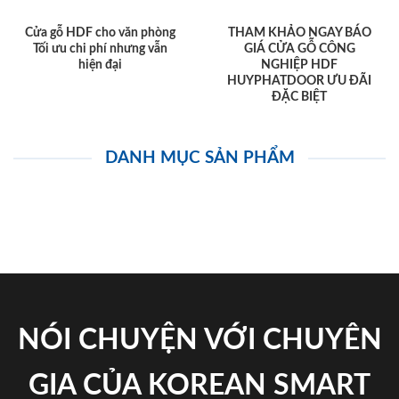
Cửa gỗ HDF cho văn phòng
THAM KHẢO NGAY BÁO
Tối ưu chi phí nhưng vẫn
GIÁ CỬA GỖ CÔNG
hiện đại
NGHIỆP HDF
HUYPHATDOOR ƯU ĐÃI
ĐẶC BIỆT
DANH MỤC SẢN PHẨM
NÓI CHUYỆN VỚI CHUYÊN
GIA CỦA KOREAN SMART