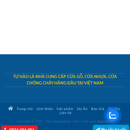
TỰ HÀO LÀ NHÀ CUNG CẤP CỬA GỖ, CỬA NHỰA, CỬA
CHỐNG CHÁY HÀNG ĐẦU TẠI VIỆT NAM
Trang chủ
Giới thiệu
Sản phẩm
Dự Án
Báo Giá
Tin Tức
Liên hệ
Copyright © 2010 - 2026
www.ksd.vn
- Đơn vị chủ quản
SaigonDoor
Yêu cầu tư vấn