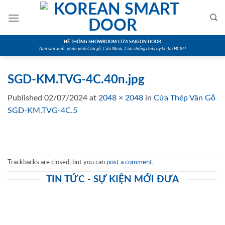
Skip
to
content
HỆ THỐNG SHOWROOM CỬA SAIGON DOOR
Nhà sản xuất, phân phối Cửa gỗ, Cửa Nhựa, Cửa chống cháy uy tín tại HCM !
SGD-KM.TVG-4C.40n.jpg
Published
02/07/2024
at
2048 × 2048
in
Cửa Thép Vân Gỗ
SGD-KM.TVG-4C.5
Trackbacks are closed, but you can
post a comment
.
TIN TỨC - SỰ KIỆN MỚI ĐƯA